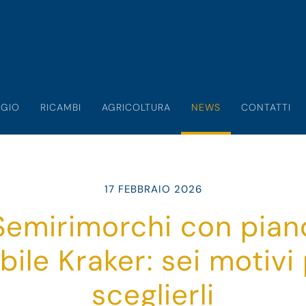
GIO
RICAMBI
AGRICOLTURA
NEWS
CONTATTI
17 FEBBRAIO 2026
Semirimorchi con pian
ile Kraker: sei motivi
sceglierli