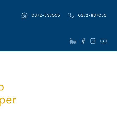
0372-837055
0372-837055
o
 per