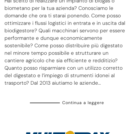
Hai scelto di realizzare un impianto di biogas o
di
biogas
biometano per la tua azienda? Conosciamo le
o
domande che ora ti starai ponendo. Come posso
biometano
ottimizzare i flussi logistici in entrata e in uscita dal
e
biodigestore? Quali macchinari servono per essere
vuoi
performante e dunque economicamente
migliorare
la
sostenibile? Come posso distribuire più digestato
logistica
nel minore tempo possibile e strutturare un
della
cantiere agricolo che sia efficiente e redditizio?
tua
Quanto posso risparmiare con un utilizzo corretto
azienda?
del digestato e l’impiego di strumenti idonei al
Chiedi
a
trasporto? Dal 2013 aiutiamo le aziende...
noi!
Continua a leggere