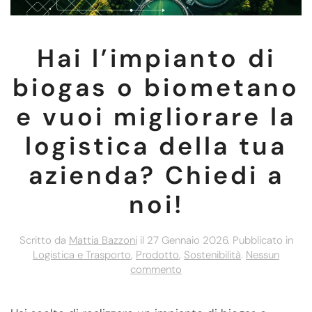
Hai l’impianto di
biogas o biometano
e vuoi migliorare la
logistica della tua
azienda? Chiedi a
noi!
Scritto da
Mattia Bazzoni
il
27 Gennaio 2026
. Pubblicato in
Logistica e Trasporto
,
Prodotto
,
Sostenibilità
.
Nessun
su
commento
Hai
l’impianto