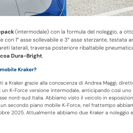
epack
(intermodale) con la formula del noleggio, a otto
e con 1° asse sollevabile e 3° asse sterzante, testata a
areti laterali, traversa posteriore ribaltabile pneumati
lcoa Dura-Bright
.
 mobile Kraker?
nati a Kraker grazie alla conoscenza di Andrea Maggi, dire
5: un K-Force versione intermodale, anticipando così un
asse nord-sud Italia. Abbiamo visto il veicolo in esposizio
o un secondo piano mobile K-Force, nel frattempo abbiam
ttobre 2025. Attualmente abbiamo due Kraker a noleggio e