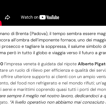
gnano di Brenta (Padova), il tempo sembra essere mag
 ancora all’ombra dell’imponente fornace, uno dei maggio
di prosecco e tagliare la soppressa, il salume simbolo d
ama però in tutto il globo e viaggia verso il futuro a gra
00
l’impresa veneta è guidata dal nipote
Alberto Pigat
are un ruolo di rilievo per efficienza e qualità dei servi
offrire ulteriore supporto ai clienti con un ampio ventag
mento, del food non refrigerato e nel mondo rifiuti; un’a
i aerei e marittimi coprendo quasi tutti i porti del mo
e sempre il meglio nel nostro lavoro, dedicandoci a qua
igato.
“A livello operativo non abbiamo mai conosciuto m