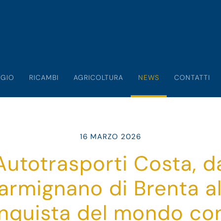
GIO
RICAMBI
AGRICOLTURA
NEWS
CONTATTI
16 MARZO 2026
Autotrasporti Costa, d
armignano di Brenta al
nquista del mondo con