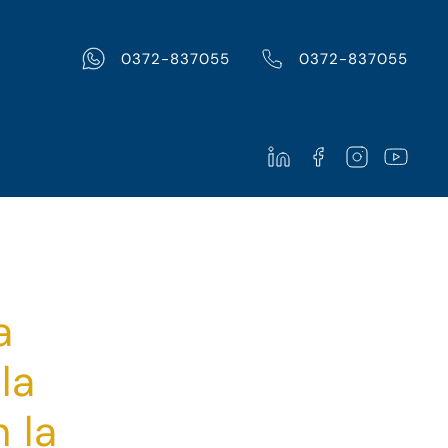
0372-837055
0372-837055
a
la
 la