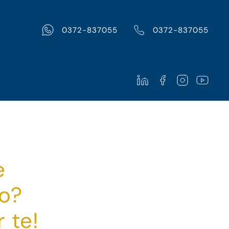
0372-837055
0372-837055
e
io?
 te!