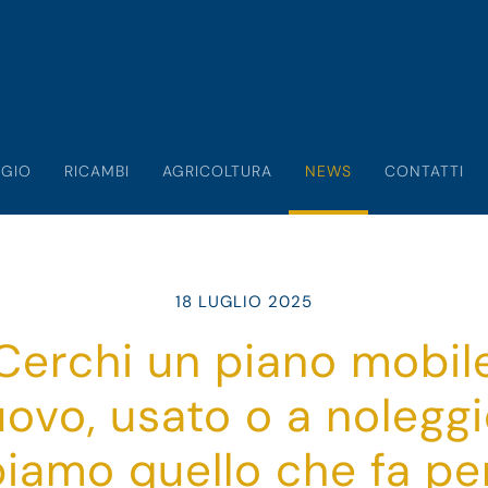
GIO
RICAMBI
AGRICOLTURA
NEWS
CONTATTI
18 LUGLIO 2025
Cerchi un piano mobil
ovo, usato o a nolegg
iamo quello che fa per