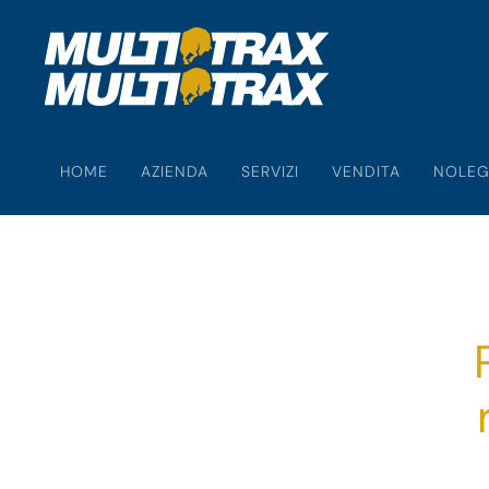
Skip
to
main
content
HOME
AZIENDA
SERVIZI
VENDITA
NOLEG