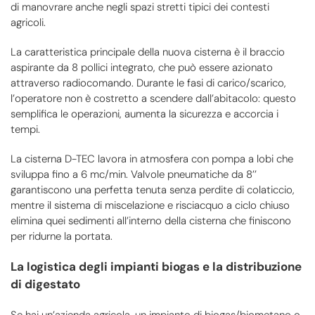
di manovrare anche negli spazi stretti tipici dei contesti
agricoli.
La caratteristica principale della nuova cisterna è il braccio
aspirante da 8 pollici integrato, che può essere azionato
attraverso radiocomando. Durante le fasi di carico/scarico,
l’operatore non è costretto a scendere dall’abitacolo: questo
semplifica le operazioni, aumenta la sicurezza e accorcia i
tempi.
La cisterna D-TEC lavora in atmosfera con pompa a lobi che
sviluppa fino a 6 mc/min. Valvole pneumatiche da 8’’
garantiscono una perfetta tenuta senza perdite di colaticcio,
mentre il sistema di miscelazione e risciacquo a ciclo chiuso
elimina quei sedimenti all’interno della cisterna che finiscono
per ridurne la portata.
La logistica degli impianti biogas e la distribuzione
di digestato
Se hai un’azienda agricola, un impianto di biogas/biometano o